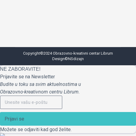
pravilnom planiranju, organizaciji, i
započinjanju pripreme na vreme. Započnite
pripreme na vreme…
Copyright©2024 Obrazovno-kreativni centar Librum
Design©
NSdizajn
NE ZABORAVITE!
Prijavite se na Newsletter
Budite u toku sa svim aktuelnostima u
Obrazovno-kreativnom centru Librum.
Prijavi se
Možete se odjaviti kad god želite.