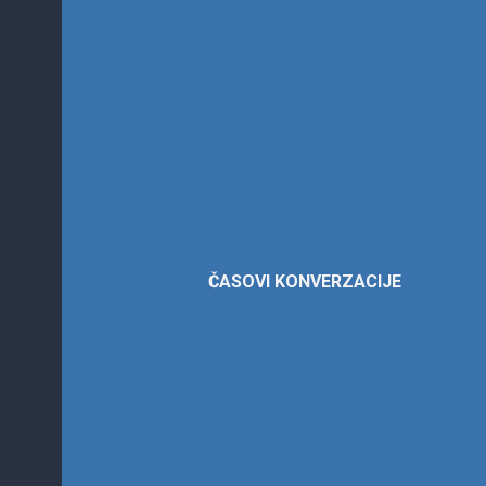
Časovi
konverzacij
ČASOVI KONVERZACIJE