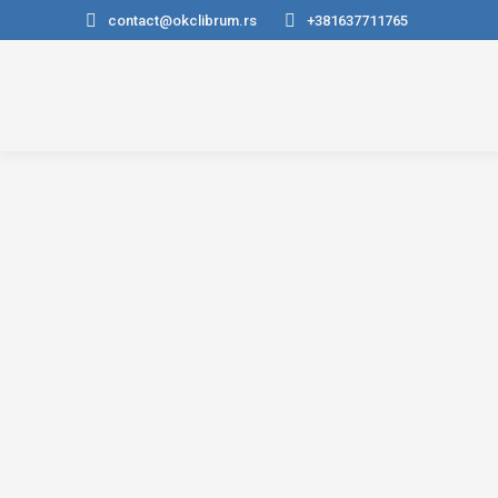
contact@okclibrum.rs
+381637711765