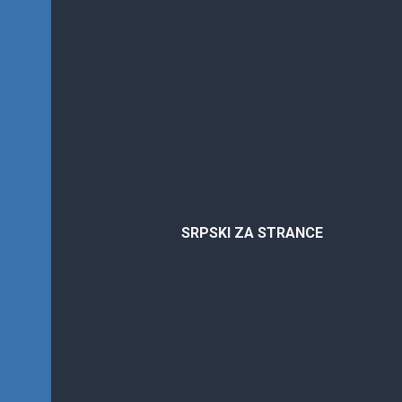
Srpski
za
SRPSKI ZA STRANCE
strance