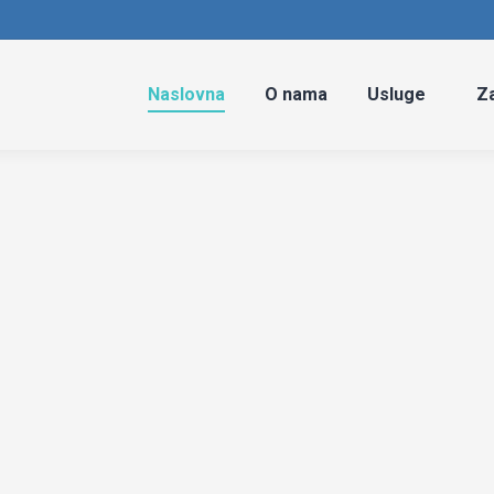
Naslovna
O nama
Usluge
Za