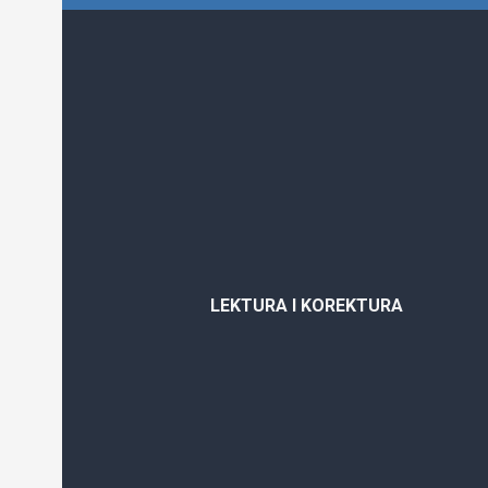
Lektura
i
LEKTURA I KOREKTURA
korektura
tekstova