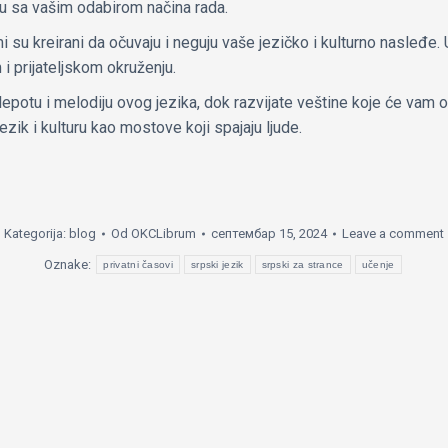
adu sa vašim odabirom načina rada.
mi su kreirani da očuvaju i neguju vaše jezičko i kulturno nasleđe
i prijateljskom okruženju.
 lepotu i melodiju ovog jezika, dok razvijate veštine koje će vam 
zik i kulturu kao mostove koji spajaju ljude.
Kategorija:
blog
Od
OKCLibrum
септембар 15, 2024
Leave a comment
Oznake:
privatni časovi
srpski jezik
srpski za strance
učenje