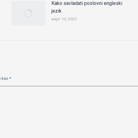
Kako savladati poslovni engleski
jezik
март 10, 2025
a kao
*