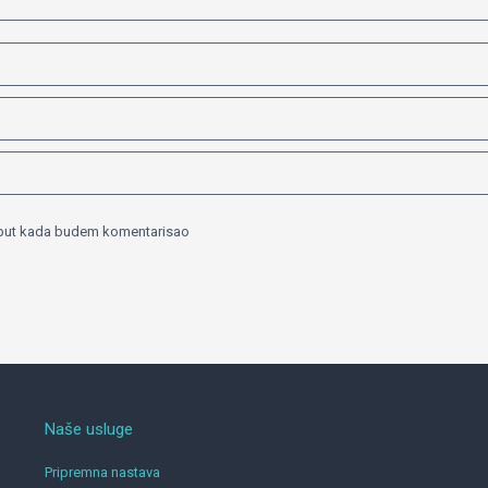
i put kada budem komentarisao
Naše usluge
Pripremna nastava