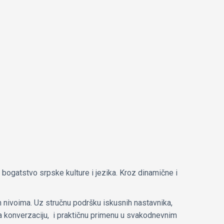
bogatstvo srpske kulture i jezika. Kroz dinamične i
m nivoima. Uz stručnu podršku iskusnih nastavnika,
a konverzaciju, i praktičnu primenu u svakodnevnim