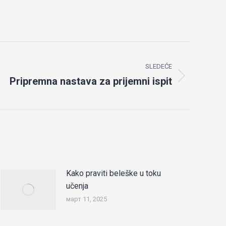
SLEDEĆE
Pripremna nastava za prijemni ispit
Kako praviti beleške u toku
učenja
март 11, 2025