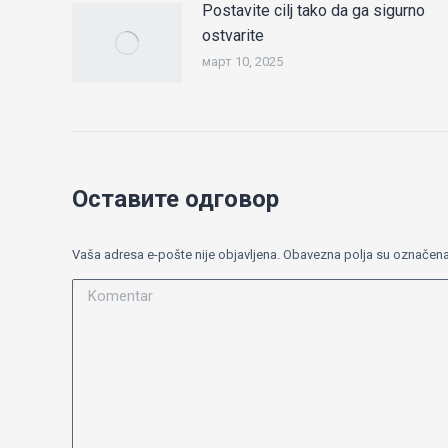
Postavite cilj tako da ga sigurno
ostvarite
март 10, 2025
Оставите одговор
Vaša adresa e-pošte nije objavljena. Obavezna polja su označen
Komentar