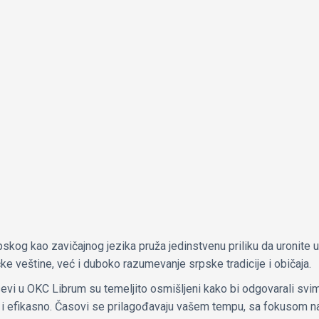
og kao zavičajnog jezika pruža jedinstvenu priliku da uronite u 
ke veštine, već i duboko razumevanje srpske tradicije i običaja.
sevi u OKC Librum su temeljito osmišljeni kako bi odgovarali svi
no i efikasno. Časovi se prilagođavaju vašem tempu, sa fokusom n