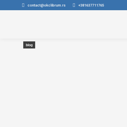
contact@okclibrum.rs
+381637711765
blog