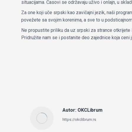
situacijama. Časovi se održavaju uživo i onlajn, u skl
Za one koji uče srpski kao zavičajni jezik, naši progra
povežete sa svojim korenima, a sve to u podsticajnom 
Ne propustite priliku da uz srpski za strance otkrijete
Pridružite nam se i postanite deo zajednice koja ceni je
Autor:
OKCLibrum
https://okclibrum.rs