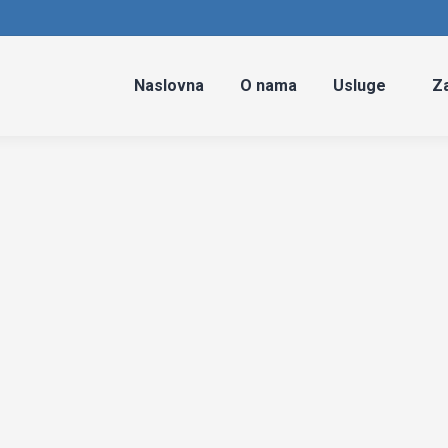
Naslovna
O nama
Usluge
Za