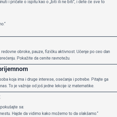
i i pričate o ispitu kao o „biti ili ne biti“, i dete će sve to
o.“
 redovne obroke, pauze, fizičku aktivnost. Učenje po ceo dan
rećenju. Pokažite da cenite ravnotežu.
prijemnom
osoba koja ima i druge interese, osećanja i potrebe. Pitajte ga
as. To je važnije od još jedne lekcije iz matematike.
t
 pokušajte sa:
 mestu. Hajde da vidimo kako možemo to da olakšamo.“